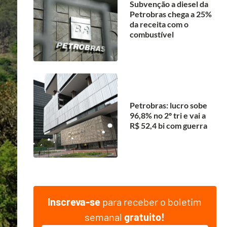
Subvenção a diesel da
Petrobras chega a 25%
da receita com o
combustível
Petrobras: lucro sobe
96,8% no 2º tri e vai a
R$ 52,4 bi com guerra
Inscreva-se
para receber o boletim
semanal
gratuito!