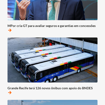
MPor cria GT para avaliar seguros e garantias em concessões
arrow_forward
Grande Recife terá 126 novos ônibus com apoio do BNDES
arrow_forward