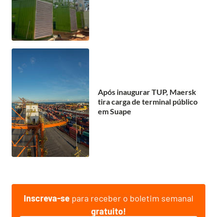
Após inaugurar TUP, Maersk
tira carga de terminal público
em Suape
Inscreva-se
para receber o boletim semanal
gratuito!