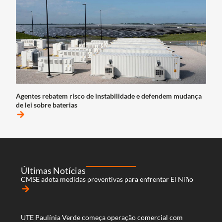
Agentes rebatem risco de instabilidade e defendem mudança
de lei sobre baterias
arrow_forward
Últimas Notícias
CMSE adota medidas preventivas para enfrentar El Niño
arrow_forward
UTE Paulínia Verde começa operação comercial com