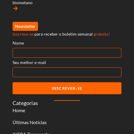
biometano
arrow_forward
Newsletter
Inscreva-se
para receber o boletim semanal
gratuito!
Nome
Seu melhor e-mail
INSCREVER-SE
Categorias
Home
Últimas Notícias