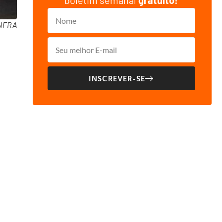
boletim semanal
gratuito!
iNFRA
INSCREVER-SE