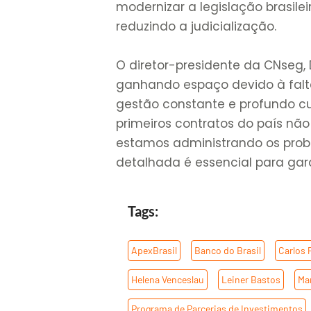
modernizar a legislação brasilei
reduzindo a judicialização.
O diretor-presidente da CNseg,
ganhando espaço devido à falt
gestão constante e profundo cu
primeiros contratos do país nã
estamos administrando os prob
detalhada é essencial para garan
Tags:
ApexBrasil
,
Banco do Brasil
,
Carlos 
Helena Venceslau
,
Leiner Bastos
,
Ma
Programa de Parcerias de Investimentos