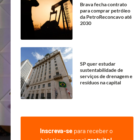
Brava fecha contrato
para comprar petróleo
da PetroReconcavo até
2030
SP quer estudar
sustentabilidade de
serviços de drenagem e
resíduos na capital
Inscreva-se
para receber o