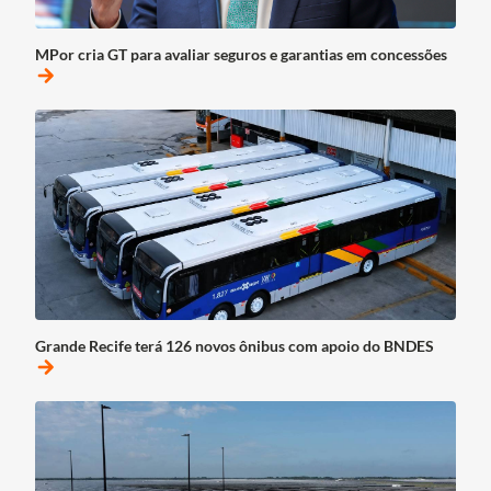
MPor cria GT para avaliar seguros e garantias em concessões
arrow_forward
Grande Recife terá 126 novos ônibus com apoio do BNDES
arrow_forward