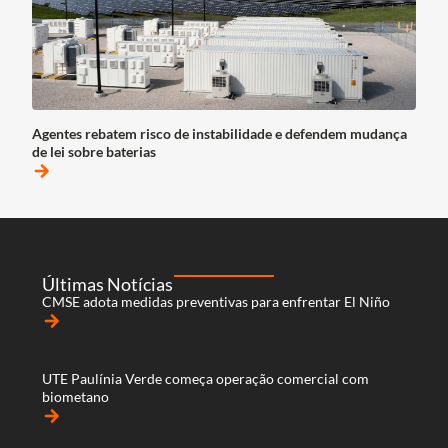
Agentes rebatem risco de instabilidade e defendem mudança
de lei sobre baterias
arrow_forward
Últimas Notícias
CMSE adota medidas preventivas para enfrentar El Niño
arrow_forward
UTE Paulínia Verde começa operação comercial com
biometano
arrow_forward