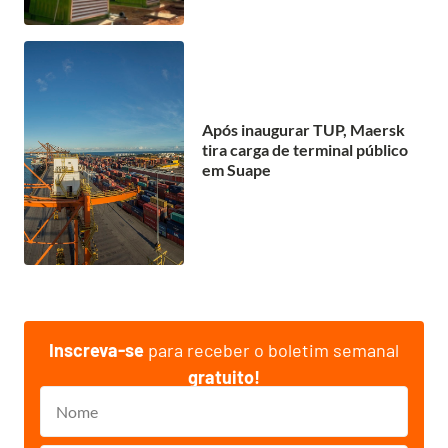
Após inaugurar TUP, Maersk
tira carga de terminal público
em Suape
Inscreva-se
para receber o boletim semanal
gratuito!