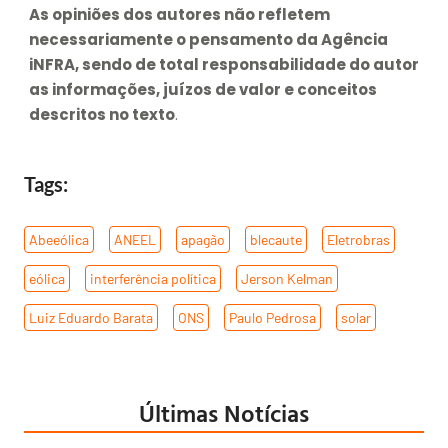
As opiniões dos autores não refletem
necessariamente o pensamento da Agência
iNFRA, sendo de total responsabilidade do autor
as informações, juízos de valor e conceitos
descritos no texto
.
Tags:
Abeeólica
,
ANEEL
,
apagão
,
blecaute
,
Eletrobras
,
eólica
,
interferência política
,
Jerson Kelman
,
Luiz Eduardo Barata
,
ONS
,
Paulo Pedrosa
,
solar
Últimas Notícias