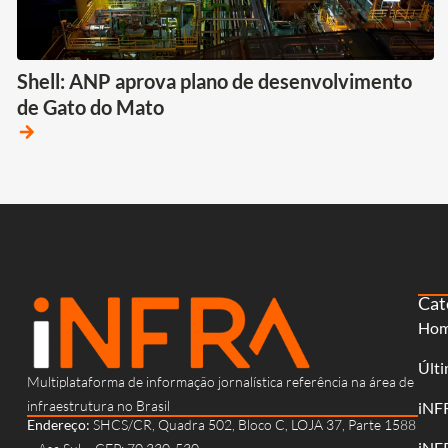
Shell: ANP aprova plano de desenvolvimento
de Gato do Mato
arrow_forward
Cat
Ho
Últi
Multiplataforma de informação jornalística referência na área de
infraestrutura no Brasil
iNF
Endereço:
SHCS/CR, Quadra 502, Bloco C, LOJA 37, Parte 1588
iNF