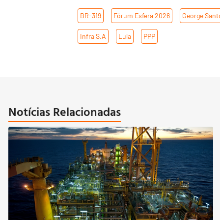
BR-319
,
Fórum Esfera 2026
,
George Sant
Infra S.A
,
Lula
,
PPP
Notícias Relacionadas