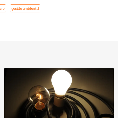
oro
,
gestão ambiental
,