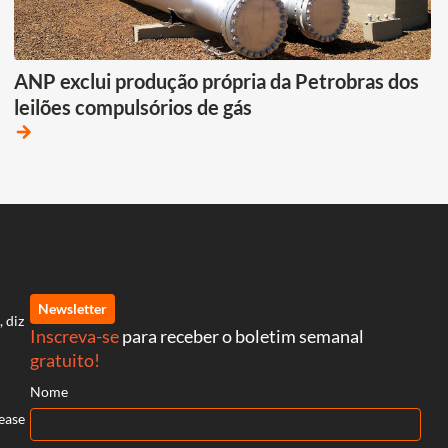
ANP exclui produção própria da Petrobras dos
leilões compulsórios de gás
arrow_forward
Newsletter
, diz
Inscreva-se
para receber o boletim semanal
gratuito!
Nome
ease