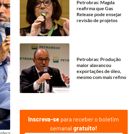
Petrobras: Magda
reafirma que Gas
Release pode ensejar
revisão de projetos
Petrobras: Produção
maior alavancou
exportações de óleo,
mesmo com mais refino
Inscreva-se
para receber o boletim
semanal
gratuito!
sfera