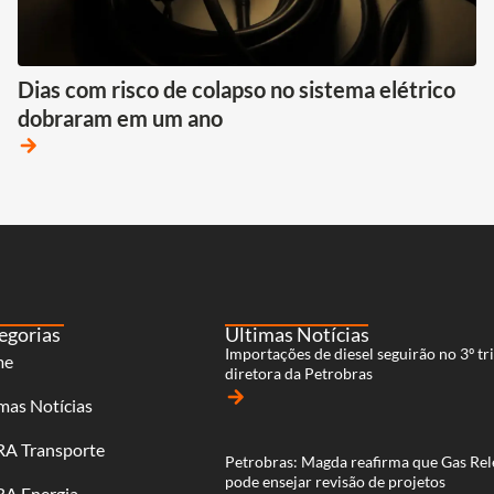
Dias com risco de colapso no sistema elétrico
dobraram em um ano
arrow_forward
egorias
Últimas Notícias
Importações de diesel seguirão no 3º tri
me
diretora da Petrobras
arrow_forward
mas Notícias
RA Transporte
Petrobras: Magda reafirma que Gas Rel
pode ensejar revisão de projetos
RA Energia