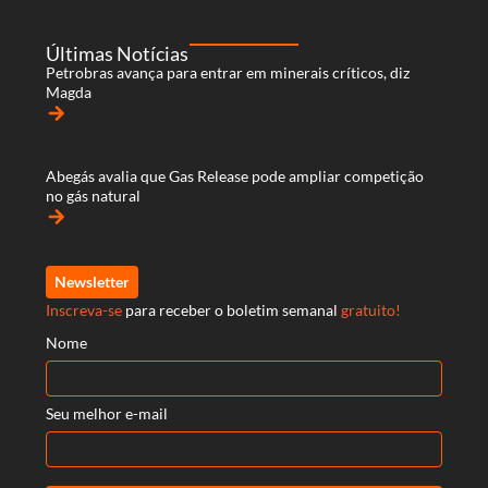
Últimas Notícias
Petrobras avança para entrar em minerais críticos, diz
Magda
arrow_forward
Abegás avalia que Gas Release pode ampliar competição
no gás natural
arrow_forward
Newsletter
Inscreva-se
para receber o boletim semanal
gratuito!
Nome
Seu melhor e-mail