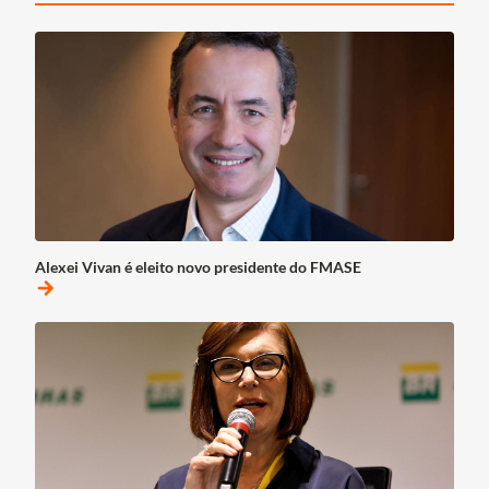
Alexei Vivan é eleito novo presidente do FMASE
arrow_forward