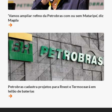
‘Vamos ampliar refino da Petrobras com ou sem Mataripe’, diz
Magda
arrow_forward
Petrobras cadastra projetos para Rnest e Termoceará em
leilão de baterias
arrow_forward