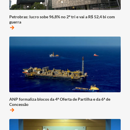
Petrobras: lucro sobe 96,8% no 2º tri e vai a R$ 52,4 bi com
guerra
arrow_forward
ANP formaliza blocos da 4ª Oferta de Partilha e da 6ª de
Concessão
arrow_forward