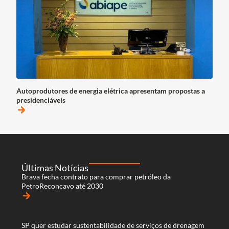
Autoprodutores de energia elétrica apresentam propostas a
presidenciáveis
arrow_forward
Últimas Notícias
Brava fecha contrato para comprar petróleo da
PetroReconcavo até 2030
arrow_forward
SP quer estudar sustentabilidade de serviços de drenagem