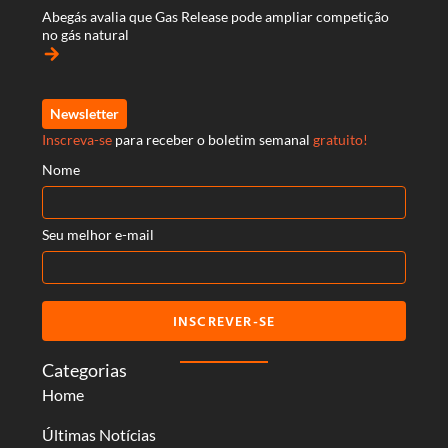
Abegás avalia que Gas Release pode ampliar competição
no gás natural
arrow_forward
Newsletter
Inscreva-se
para receber o boletim semanal
gratuito!
Nome
Seu melhor e-mail
INSCREVER-SE
Categorias
Home
Últimas Notícias