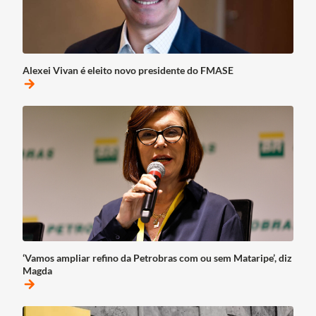
Alexei Vivan é eleito novo presidente do FMASE
arrow_forward
‘Vamos ampliar refino da Petrobras com ou sem Mataripe’, diz
Magda
arrow_forward