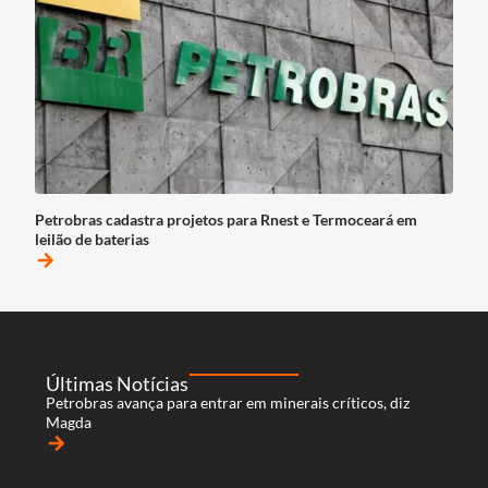
Petrobras cadastra projetos para Rnest e Termoceará em
leilão de baterias
arrow_forward
Últimas Notícias
Petrobras avança para entrar em minerais críticos, diz
Magda
arrow_forward