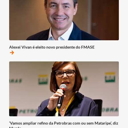
Alexei Vivan é eleito novo presidente do FMASE
arrow_forward
‘Vamos ampliar refino da Petrobras com ou sem Mataripe’, diz