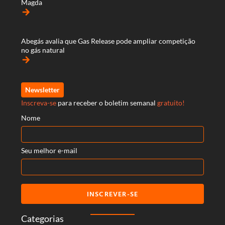
Magda
arrow_forward
Abegás avalia que Gas Release pode ampliar competição
no gás natural
arrow_forward
Newsletter
Inscreva-se
para receber o boletim semanal
gratuito!
Nome
Seu melhor e-mail
INSCREVER-SE
Categorias