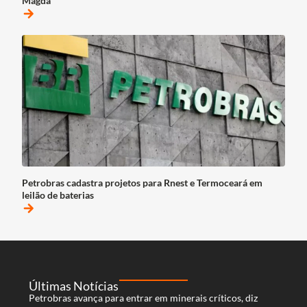
Magda
arrow_forward
Petrobras cadastra projetos para Rnest e Termoceará em
leilão de baterias
arrow_forward
Últimas Notícias
Petrobras avança para entrar em minerais críticos, diz