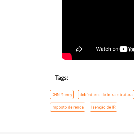
Tags:
CNN Money
,
debêntures de infraestrutura
imposto de renda
,
Isenção de IR