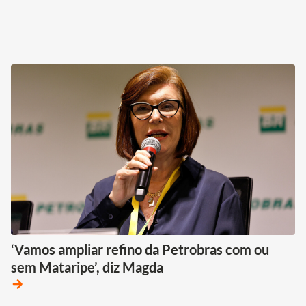
‘Vamos ampliar refino da Petrobras com ou
sem Mataripe’, diz Magda
arrow_forward