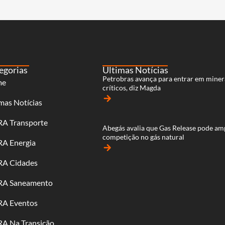
egorias
Últimas Notícias
Petrobras avança para entrar em miner
me
críticos, diz Magda
arrow_forward
mas Notícias
RA Transporte
Abegás avalia que Gas Release pode am
competição no gás natural
RA Energia
arrow_forward
RA Cidades
RA Saneamento
RA Eventos
RA Na Transição