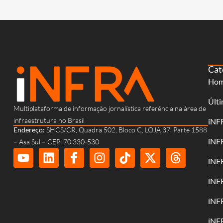
Cat
Ho
Últi
Multiplataforma de informação jornalística referência na área de
infraestrutura no Brasil
iNF
Endereço:
SHCS/CR, Quadra 502, Bloco C, LOJA 37, Parte 1588
iNF
– Asa Sul – CEP: 70.330-530
iNF
iNF
iNF
iNF