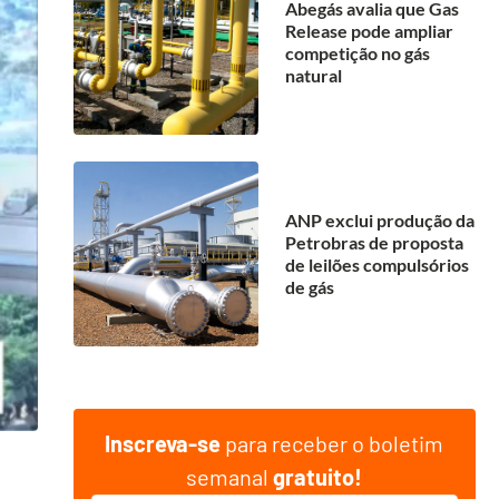
Abegás avalia que Gas
Release pode ampliar
competição no gás
natural
ANP exclui produção da
Petrobras de proposta
de leilões compulsórios
de gás
Inscreva-se
para receber o boletim
semanal
gratuito!