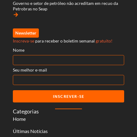
Governo e setor de petróleo não acreditam em recuo da
Petrobras no Seap
arrow_forward
Newsletter
Inscreva-se
para receber o boletim semanal
gratuito!
Nome
Seu melhor e-mail
INSCREVER-SE
Categorias
Home
Últimas Notícias