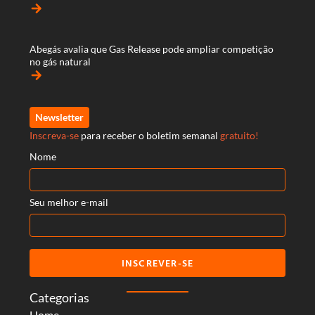
arrow_forward
Abegás avalia que Gas Release pode ampliar competição
no gás natural
arrow_forward
Newsletter
Inscreva-se
para receber o boletim semanal
gratuito!
Nome
Seu melhor e-mail
INSCREVER-SE
Categorias
Home