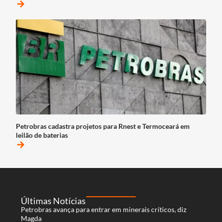
arrow_forward
Petrobras cadastra projetos para Rnest e Termoceará em
leilão de baterias
arrow_forward
Últimas Notícias
Petrobras avança para entrar em minerais críticos, diz
Magda