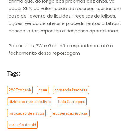
afirma que, ao longo dos próximos dez anos, vai
pagar 85% do valor líquido de recursos líquidos em
caso de “evento de liquidez”: receitas de leilões,
ações, venda de ativos e procedimentos arbitrais,
descontados impostos e despesas operacionais.
Procuradas, 2W e Gold não responderam até o
fechamento desta reportagem.
Tags:
2W Ecobank
,
ccee
,
comercializadoras
,
dívida no mercado livre
,
Lais Carregosa
,
mitigação de riscos
,
recuperação judicial
,
variação do pld