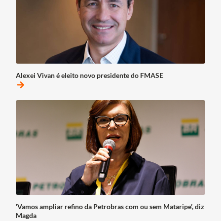
Alexei Vivan é eleito novo presidente do FMASE
arrow_forward
‘Vamos ampliar refino da Petrobras com ou sem Mataripe’, diz
Magda