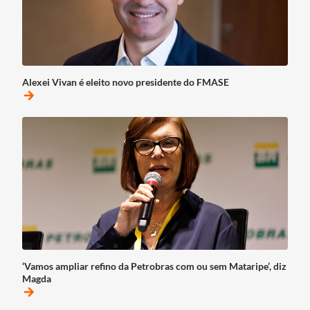
Alexei Vivan é eleito novo presidente do FMASE
arrow_forward
‘Vamos ampliar refino da Petrobras com ou sem Mataripe’, diz
Magda
arrow_forward