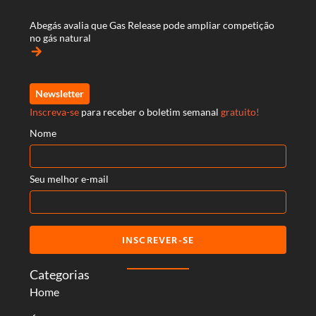
Abegás avalia que Gas Release pode ampliar competição
no gás natural
arrow_forward
Newsletter
Inscreva-se
para receber o boletim semanal
gratuito!
Nome
Seu melhor e-mail
INSCREVER-SE
Categorias
Home