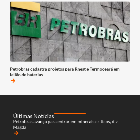
Petrobras cadastra projetos para Rnest e Termoceará em
leilão de baterias
arrow_forward
Últimas Notícias
Petrobras avança para entrar em minerais críticos, diz
Magda
arrow_forward