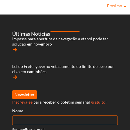
Próximo
→
Últimas Notícias
Impasse para abertura da navegação a etanol pode ter
solução em novembro
arrow_forward
Lei do Frete: governo veta aumento do limite de peso por
eixo em caminhões
arrow_forward
Newsletter
Inscreva-se
para receber o boletim semanal
gratuito!
Nome
Seu melhor e-mail