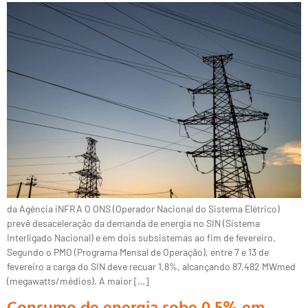
da Agência iNFRA O ONS (Operador Nacional do Sistema Elétrico)
prevê desaceleração da demanda de energia no SIN (Sistema
Interligado Nacional) e em dois subsistemas ao fim de fevereiro.
Segundo o PMO (Programa Mensal de Operação), entre 7 e 13 de
fevereiro a carga do SIN deve recuar 1,8%, alcançando 87.482 MWmed
(megawatts/médios). A maior […]
Consumo de energia sobe 0,5% em