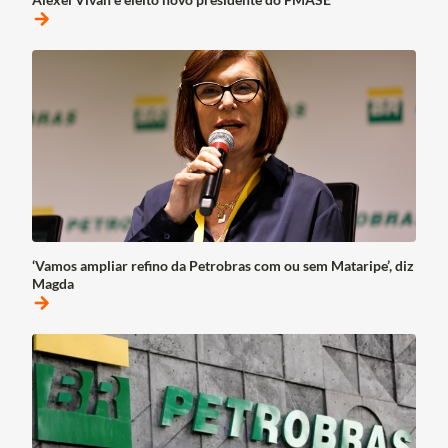
arrow_forward
‘Vamos ampliar refino da Petrobras com ou sem Mataripe’, diz
Magda
arrow_forward