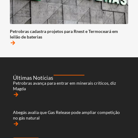
Petrobras cadastra projetos para Rnest e Termoceará em
leilão de baterias
arrow_forward
Últimas Notícias
Petrobras avança para entrar em minerais críticos, diz
Magda
arrow_forward
Abegás avalia que Gas Release pode ampliar competição
no gás natural
arrow_forward