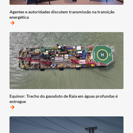
Agentes e autoridades discutem transmissão na transição
energética
arrow_forward
Equinor: Trecho do gasoduto de Raia em águas profundas é
entregue
arrow_forward