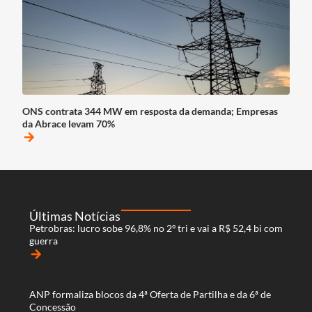
ONS contrata 344 MW em resposta da demanda; Empresas
da Abrace levam 70%
arrow_forward
Últimas Notícias
Petrobras: lucro sobe 96,8% no 2º tri e vai a R$ 52,4 bi com
guerra
arrow_forward
ANP formaliza blocos da 4ª Oferta de Partilha e da 6ª de
Concessão