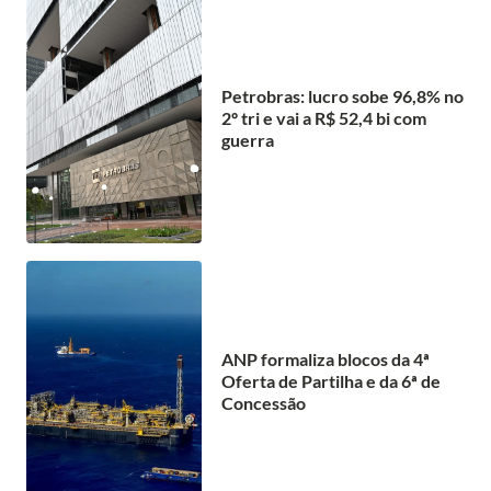
Petrobras: lucro sobe 96,8% no
2º tri e vai a R$ 52,4 bi com
guerra
ANP formaliza blocos da 4ª
Oferta de Partilha e da 6ª de
Concessão