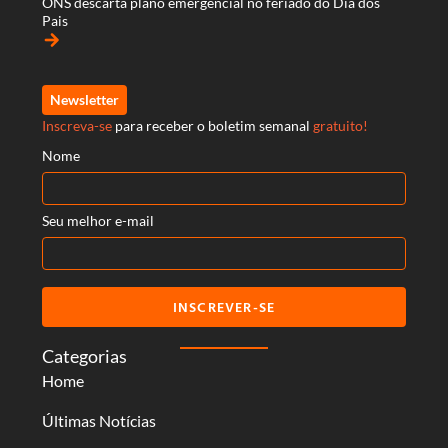
ONS descarta plano emergencial no feriado do Dia dos
Pais
arrow_forward
Newsletter
Inscreva-se
para receber o boletim semanal
gratuito!
Nome
Seu melhor e-mail
INSCREVER-SE
Categorias
Home
Últimas Notícias