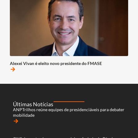
Alexei Vivan é eleito novo presidente do FMASE
arrow_forward
Últimas Notícias
ANPTrilhos reúne equipes de presidenciáveis para debater
mobilidade
arrow_forward