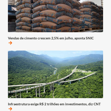
Vendas de cimento crescem 2,5% em julho, aponta SNIC
arrow_forward
Infraestrutura exige R$ 2 trilhões em investimentos, diz CNT
arrow_forward