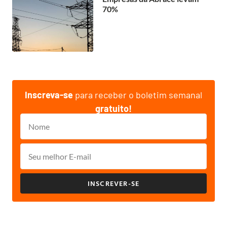
70%
Inscreva-se
para receber o boletim semanal
gratuito!
INSCREVER-SE