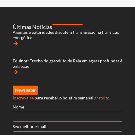
Últimas Notícias
Agentes e autoridades discutem transmissão na transição
energética
arrow_forward
Equinor: Trecho do gasoduto de Raia em águas profundas é
entregue
arrow_forward
Newsletter
Inscreva-se
para receber o boletim semanal
gratuito!
Nome
Seu melhor e-mail