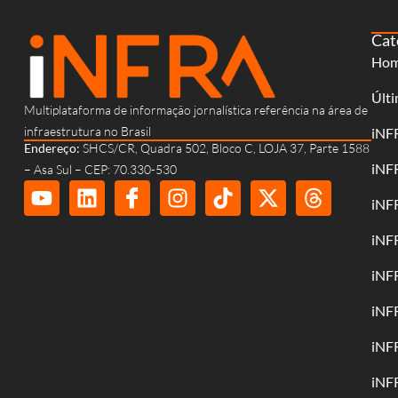
Cat
Ho
Últi
Multiplataforma de informação jornalística referência na área de
infraestrutura no Brasil
iNF
Endereço:
SHCS/CR, Quadra 502, Bloco C, LOJA 37, Parte 1588
iNF
– Asa Sul – CEP: 70.330-530
iNF
iNF
iNF
iNF
iNF
iNF