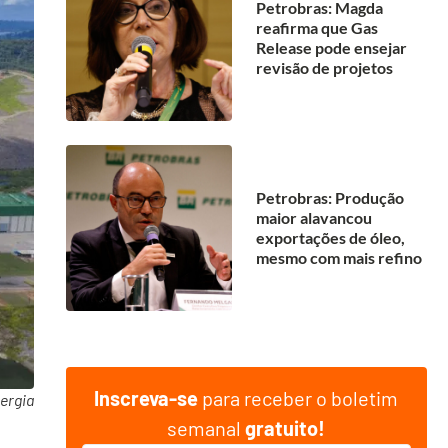
Petrobras: Magda
reafirma que Gas
Release pode ensejar
revisão de projetos
Petrobras: Produção
maior alavancou
exportações de óleo,
mesmo com mais refino
Inscreva-se
para receber o boletim
ergia
semanal
gratuito!