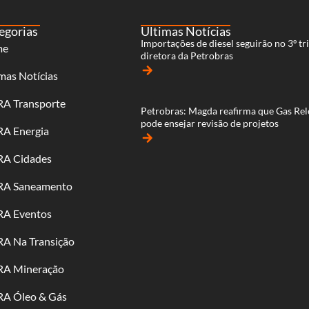
egorias
Últimas Notícias
Importações de diesel seguirão no 3º tri
me
diretora da Petrobras
arrow_forward
mas Notícias
RA Transporte
Petrobras: Magda reafirma que Gas Rel
pode ensejar revisão de projetos
RA Energia
arrow_forward
RA Cidades
RA Saneamento
RA Eventos
RA Na Transição
RA Mineração
RA Óleo & Gás