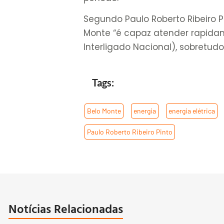
Segundo Paulo Roberto Ribeiro Pi
Monte “é capaz atender rapid
Interligado Nacional), sobretud
Tags:
Belo Monte
,
energia
,
energia elétrica
Paulo Roberto Ribeiro Pinto
Notícias Relacionadas