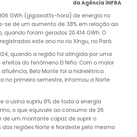
da Agência iNFRA
.906 GWh (gigawatts-hora) de energia no
ata-se de um aumento de 38% em relação ao
, quando foram gerados 20.414 GWh. O
egistradas este ano no rio Xingu, no Pará.
024, quando a região foi atingida por uma
 efeitos do fenômeno El Niño. Com o maior
luência, Belo Monte foi a hidrelétrica
ia no primeiro semestre, informou a Norte
e a usina supriu 8% de toda a energia
 junho, o que equivale ao consumo de 26
se de um montante capaz de suprir o
s das regiões Norte e Nordeste pelo mesmo