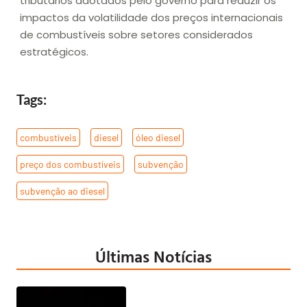
tributários adotados pelo governo para reduzir os
impactos da volatilidade dos preços internacionais
de combustíveis sobre setores considerados
estratégicos.
Tags:
combustíveis
,
diesel
,
óleo diesel
,
preço dos combustíveis
,
subvenção
,
subvenção ao diesel
Últimas Notícias