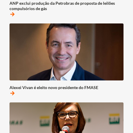
ANP exclui produção da Petrobras de proposta de leilões
compulsórios de gás
arrow_forward
Alexei Vivan é eleito novo presidente do FMASE
arrow_forward