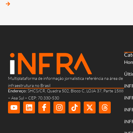
arrow_forward
Cat
Ho
Últi
Multiplataforma de informação jornalística referência na área de
infraestrutura no Brasil
iNF
Endereço:
SHCS/CR, Quadra 502, Bloco C, LOJA 37, Parte 1588
iNF
– Asa Sul – CEP: 70.330-530
iNF
iNF