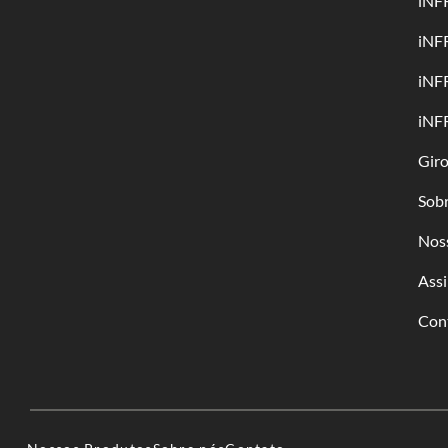
iNF
iNF
iNF
iNF
Gir
Sob
Nos
Assi
Con