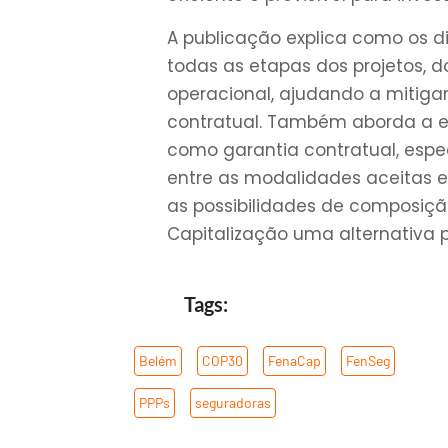
A publicação explica como os d
todas as etapas dos projetos, d
operacional, ajudando a mitigar
contratual. Também aborda a ev
como garantia contratual, especi
entre as modalidades aceitas e
as possibilidades de composiçã
Capitalização uma alternativa p
Tags:
Belém
,
COP30
,
FenaCap
,
FenSeg
,
PPPs
,
seguradoras