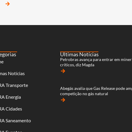
arrow_forward
egorias
Últimas Notícias
Petrobras avança para entrar em miner
me
críticos, diz Magda
arrow_forward
mas Notícias
RA Transporte
Abegás avalia que Gas Release pode am
competição no gás natural
RA Energia
arrow_forward
RA Cidades
RA Saneamento