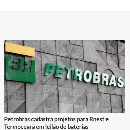
Petrobras cadastra projetos para Rnest e
Termoceará em leilão de baterias