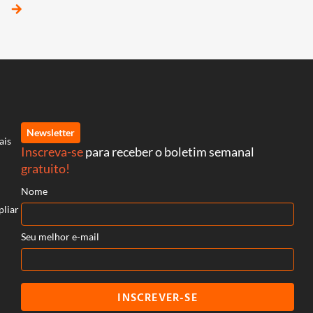
arrow_forward
Newsletter
ais
Inscreva-se
para receber o boletim semanal
gratuito!
Nome
pliar
Seu melhor e-mail
INSCREVER-SE