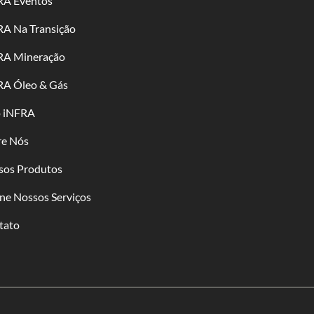
RA Eventos
RA Na Transição
RA Mineração
RA Óleo & Gás
o iNFRA
re Nós
sos Produtos
ne Nossos Serviços
tato