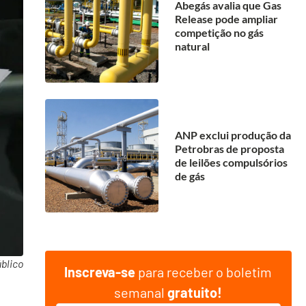
Abegás avalia que Gas
Release pode ampliar
competição no gás
natural
ANP exclui produção da
Petrobras de proposta
de leilões compulsórios
de gás
blico
Inscreva-se
para receber o boletim
semanal
gratuito!