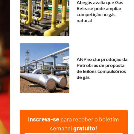
Abegás avalia que Gas
Release pode ampliar
competição no gás
natural
ANP exclui produção da
Petrobras de proposta
de leilões compulsórios
de gás
Inscreva-se
para receber o boletim
semanal
gratuito!