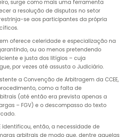
ereiro, surge como mais uma ferramenta
lecer a resolução de disputas no setor
 restrinja-se aos participantes da própria
íficos.
gem oferece celeridade e especialização na
 garantindo, ou ao menos pretendendo
iente e justa dos litígios – cuja
e, por vezes até assusta o Judiciário.
xistente a Convenção de Arbitragem da CCEE,
procedimento, como a falta de
itrais (até então era prevista apenas a
rgas – FGV) e o descompasso do texto
ercado.
 identificou, então, a necessidade de
maras arbitrais de modo que, dentre aquelas