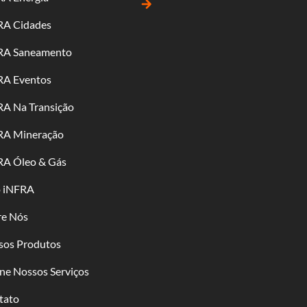
arrow_forward
RA Cidades
RA Saneamento
RA Eventos
RA Na Transição
RA Mineração
RA Óleo & Gás
o iNFRA
re Nós
sos Produtos
ne Nossos Serviços
tato