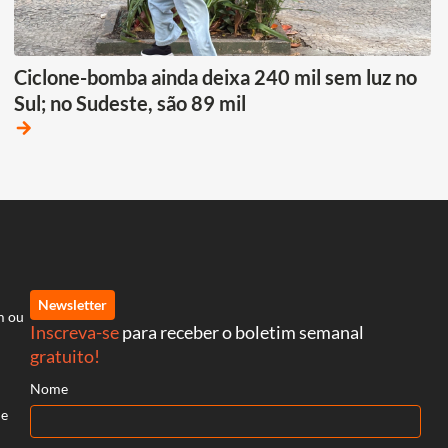
Ciclone-bomba ainda deixa 240 mil sem luz no
Sul; no Sudeste, são 89 mil
arrow_forward
Newsletter
m ou
Inscreva-se
para receber o boletim semanal
gratuito!
Nome
 e