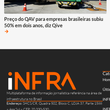
Preço do QAV para empresas brasileiras subiu
50% em dois anos, diz Qive
arrow_forward
Cat
Ho
Últi
Multiplataforma de informação jornalística referência na área de
infraestrutura no Brasil
iNF
Endereço:
SHCS/CR, Quadra 502, Bloco C, LOJA 37, Parte 1588
iNF
– Asa Sul – CEP: 70.330-530