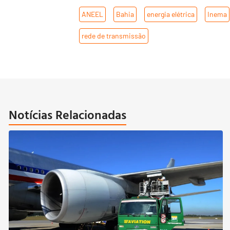
ANEEL
,
Bahia
,
energia elétrica
,
Inema
rede de transmissão
Notícias Relacionadas