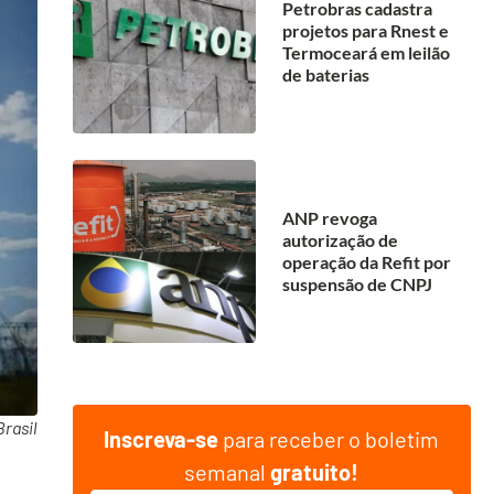
Petrobras cadastra
projetos para Rnest e
Termoceará em leilão
de baterias
ANP revoga
autorização de
operação da Refit por
suspensão de CNPJ
rasil
Inscreva-se
para receber o boletim
semanal
gratuito!