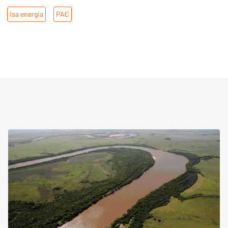
,
isa energia
,
PAC
,