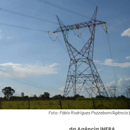
Foto: Fábio Rodrigues Pozzebom/Agência B
da Agência iNFRA