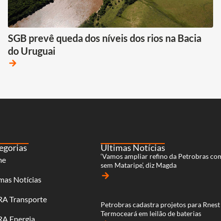
SGB prevê queda dos níveis dos rios na Bacia
do Uruguai
arrow_forward
egorias
Últimas Notícias
‘Vamos ampliar refino da Petrobras co
me
sem Mataripe’, diz Magda
arrow_forward
mas Notícias
RA Transporte
Petrobras cadastra projetos para Rnest
Termoceará em leilão de baterias
RA Energia