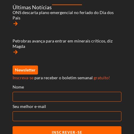
Últimas Notícias
ONS descarta plano emergencial no feriado do Dia dos
Pais
arrow_forward
Petrobras avança para entrar em minerais críticos, diz
Magda
arrow_forward
Newsletter
Inscreva-se
para receber o boletim semanal
gratuito!
Nome
Seu melhor e-mail
INSCREVER-SE