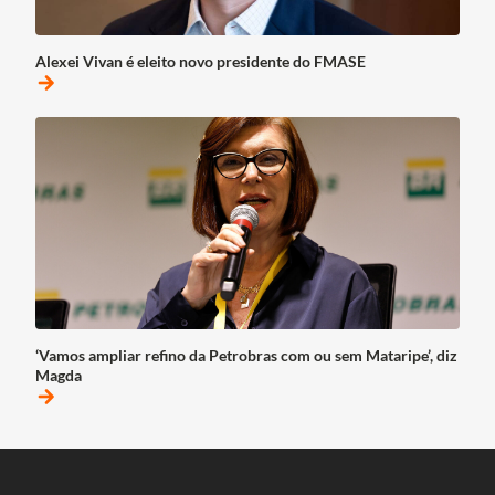
Alexei Vivan é eleito novo presidente do FMASE
arrow_forward
‘Vamos ampliar refino da Petrobras com ou sem Mataripe’, diz
Magda
arrow_forward