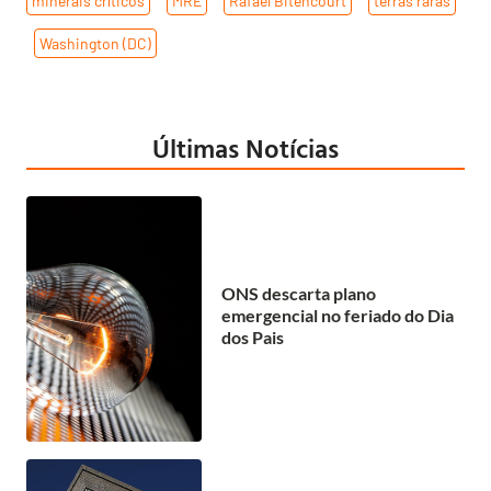
minerais críticos
,
MRE
,
Rafael Bitencourt
,
terras raras
,
Washington (DC)
Últimas Notícias
ONS descarta plano
emergencial no feriado do Dia
dos Pais