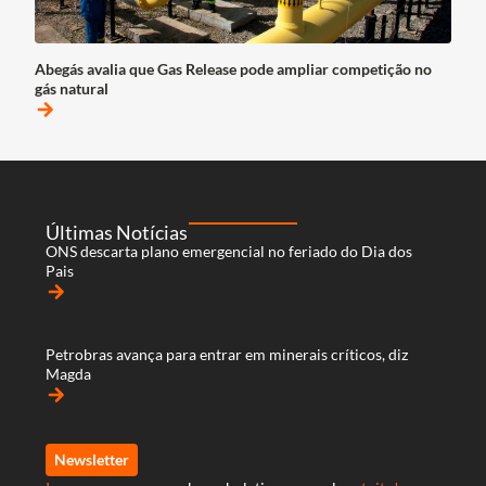
Abegás avalia que Gas Release pode ampliar competição no
gás natural
arrow_forward
Últimas Notícias
ONS descarta plano emergencial no feriado do Dia dos
Pais
arrow_forward
Petrobras avança para entrar em minerais críticos, diz
Magda
arrow_forward
Newsletter