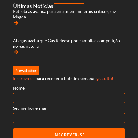
Últimas Notícias
Petrobras avança para entrar em minerais críticos, diz
Magda
arrow_forward
Abegás avalia que Gas Release pode ampliar competição
no gás natural
arrow_forward
Newsletter
Inscreva-se
para receber o boletim semanal
gratuito!
Nome
Seu melhor e-mail
INSCREVER-SE