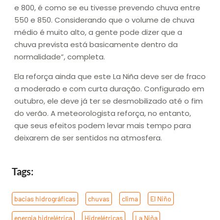
e 800, é como se eu tivesse prevendo chuva entre
550 e 850. Considerando que o volume de chuva
médio é muito alto, a gente pode dizer que a
chuva prevista está basicamente dentro da
normalidade”, completa.
Ela reforça ainda que este La Niña deve ser de fraco
a moderado e com curta duração. Configurado em
outubro, ele deve já ter se desmobilizado até o fim
do verão. A meteorologista reforça, no entanto,
que seus efeitos podem levar mais tempo para
deixarem de ser sentidos na atmosfera.
Tags:
bacias hidrográficas
,
chuvas
,
clima
,
El Niño
,
energia hidrelétrica
,
Hidrelétricas
,
La Niña
,