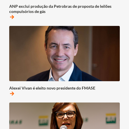
ANP exclui produção da Petrobras de proposta de leilões
compulsórios de gás
arrow_forward
Alexei Vivan é eleito novo presidente do FMASE
arrow_forward