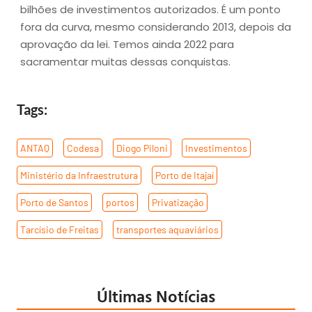
bilhões de investimentos autorizados. É um ponto
fora da curva, mesmo considerando 2013, depois da
aprovação da lei. Temos ainda 2022 para
sacramentar muitas dessas conquistas.
Tags:
ANTAQ
,
Codesa
,
Diogo Piloni
,
Investimentos
,
Ministério da Infraestrutura
,
Porto de Itajaí
,
Porto de Santos
,
portos
,
Privatização
,
Tarcísio de Freitas
,
transportes aquaviários
Últimas Notícias