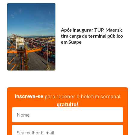
Após inaugurar TUP, Maersk
tira carga de terminal público
em Suape
Inscreva-se
para receber o boletim semanal
gratuito!