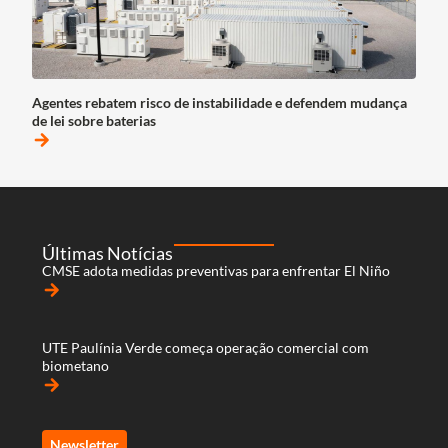
Agentes rebatem risco de instabilidade e defendem mudança
de lei sobre baterias
arrow_forward
Últimas Notícias
CMSE adota medidas preventivas para enfrentar El Niño
arrow_forward
UTE Paulínia Verde começa operação comercial com
biometano
arrow_forward
Newsletter