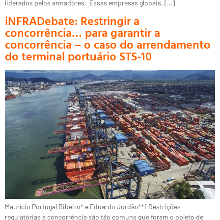
liderados pelos armadores. Essas empresas globais, […]
iNFRADebate: Restringir a
concorrência… para garantir a
concorrência – o caso do arrendamento
do terminal portuário STS-10
Maurício Portugal Ribeiro* e Eduardo Jordão**1 Restrições
regulatórias à concorrência são tão comuns que foram o objeto de