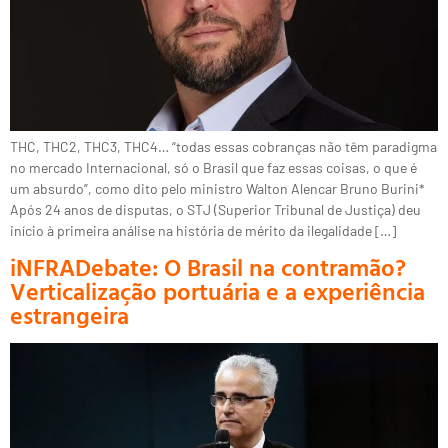
THC, THC2, THC3, THC4… “todas essas cobranças não têm paradigma
no mercado Internacional, só o Brasil que faz essas coisas, o que é
um absurdo”, como dito pelo ministro Walton Alencar Bruno Burini*
Após 24 anos de disputas, o STJ (Superior Tribunal de Justiça) deu
início à primeira análise na história de mérito da ilegalidade […]
iNFRADebate: O Brasil na contramão?
Verticalização portuária e a experiência
estrangeira