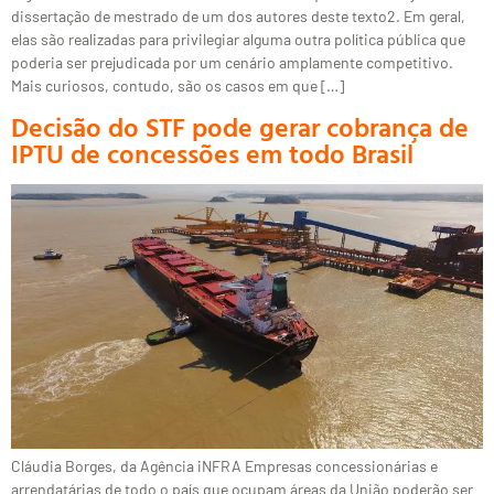
dissertação de mestrado de um dos autores deste texto2. Em geral,
elas são realizadas para privilegiar alguma outra política pública que
poderia ser prejudicada por um cenário amplamente competitivo.
Mais curiosos, contudo, são os casos em que […]
Decisão do STF pode gerar cobrança de
IPTU de concessões em todo Brasil
Cláudia Borges, da Agência iNFRA Empresas concessionárias e
arrendatárias de todo o país que ocupam áreas da União poderão ser