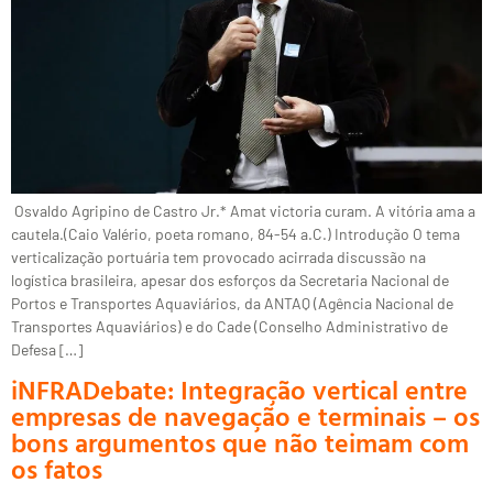
Osvaldo Agripino de Castro Jr.* Amat victoria curam. A vitória ama a
cautela.(Caio Valério, poeta romano, 84-54 a.C.) Introdução O tema
verticalização portuária tem provocado acirrada discussão na
logística brasileira, apesar dos esforços da Secretaria Nacional de
Portos e Transportes Aquaviários, da ANTAQ (Agência Nacional de
Transportes Aquaviários) e do Cade (Conselho Administrativo de
Defesa […]
iNFRADebate: Integração vertical entre
empresas de navegação e terminais – os
bons argumentos que não teimam com
os fatos