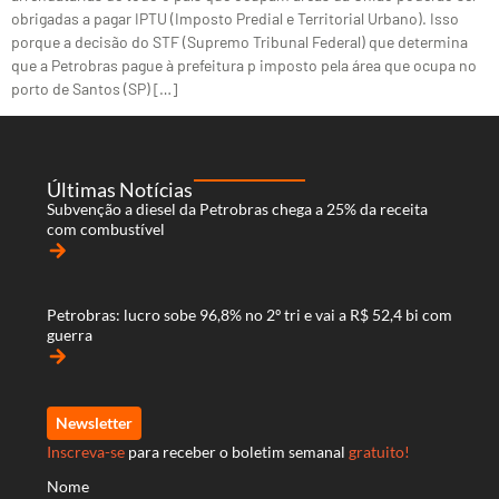
obrigadas a pagar IPTU (Imposto Predial e Territorial Urbano). Isso
porque a decisão do STF (Supremo Tribunal Federal) que determina
que a Petrobras pague à prefeitura p imposto pela área que ocupa no
porto de Santos (SP) […]
Últimas Notícias
Subvenção a diesel da Petrobras chega a 25% da receita
com combustível
arrow_forward
Petrobras: lucro sobe 96,8% no 2º tri e vai a R$ 52,4 bi com
guerra
arrow_forward
Newsletter
Inscreva-se
para receber o boletim semanal
gratuito!
Nome