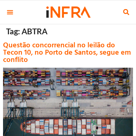
Tag:
ABTRA
Questão concorrencial no leilão do
Tecon 10, no Porto de Santos, segue em
conflito