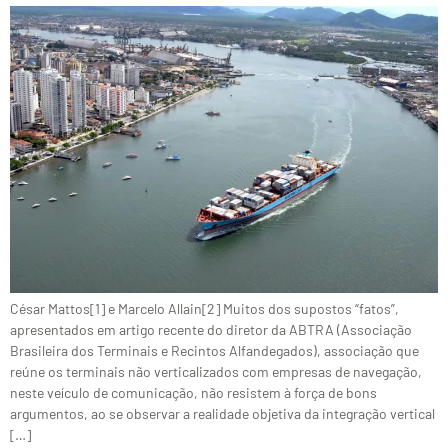
César Mattos[1] e Marcelo Allain[2] Muitos dos supostos “fatos”,
apresentados em artigo recente do diretor da ABTRA (Associação
Brasileira dos Terminais e Recintos Alfandegados), associação que
reúne os terminais não verticalizados com empresas de navegação,
neste veículo de comunicação, não resistem à força de bons
argumentos, ao se observar a realidade objetiva da integração vertical
[…]