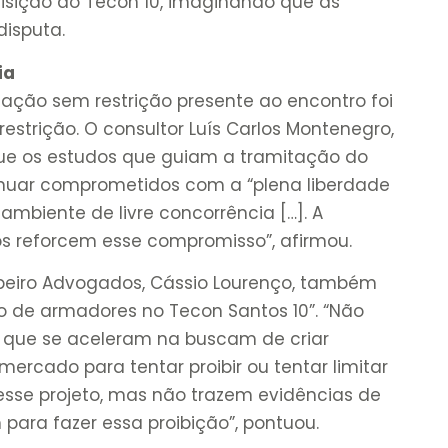
isição do Tecon 10, imaginando que as
disputa.
ia
tação sem restrição presente ao encontro foi
estrição. O consultor Luís Carlos Montenegro,
que os estudos que guiam a tramitação do
inuar comprometidos com a “plena liberdade
mbiente de livre concorrência […]. A
os reforcem esse compromisso”, afirmou.
ibeiro Advogados, Cássio Lourenço, também
 de armadores no Tecon Santos 10”. “Não
que se aceleram na buscam de criar
mercado para tentar proibir ou tentar limitar
sse projeto, mas não trazem evidências de
para fazer essa proibição”, pontuou.