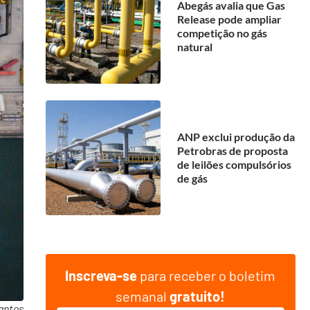
Abegás avalia que Gas
Release pode ampliar
competição no gás
natural
ANP exclui produção da
Petrobras de proposta
de leilões compulsórios
de gás
Inscreva-se
para receber o boletim
semanal
gratuito!
antos