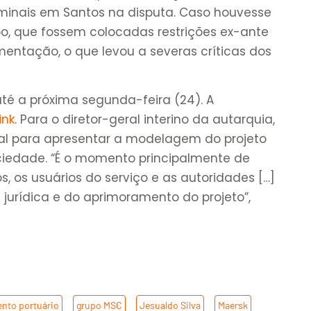
inais em Santos na disputa. Caso houvesse
po, que fossem colocadas restrições ex-ante
entação, o que levou a severas críticas dos
até a próxima segunda-feira (24). A
ink
. Para o diretor-geral interino da autarquia,
ial para apresentar a modelagem do projeto
ociedade. “É o momento principalmente de
s, os usuários do serviço e as autoridades […]
urídica e do aprimoramento do projeto”,
nto portuário
,
grupo MSC
,
Jesualdo Silva
,
Maersk
,