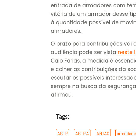
entrada de armadores com term
vitória de um armador desse ti
à quantidade possível de movim
armadores.
O prazo para contribuições vai 
audiência pode ser vista
neste l
Caio Farias, a medida é essenc
e colher as contribuições da s
escutar os possíveis interessado
sempre na busca da segurança j
afirmou.
Tags:
ABTP
,
ABTRA
,
ANTAQ
,
arrendame