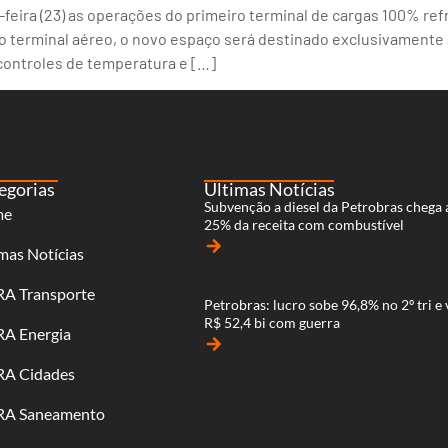
feira (23) as operações do primeiro terminal de cargas 100% refr
 o terminal aéreo, o novo espaço será destinado exclusivamen
controles de temperatura e […]
egorias
Últimas Notícias
Subvenção a diesel da Petrobras chega 
me
25% da receita com combustível
arrow_forward
mas Notícias
RA Transporte
Petrobras: lucro sobe 96,8% no 2º tri e 
R$ 52,4 bi com guerra
RA Energia
arrow_forward
RA Cidades
RA Saneamento