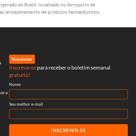
igerado do Brasil, localizado no Aeroporto de
te ao armazenamento de produtos farmacêuticos,
Newsletter
a
Inscreva-se
para receber o boletim semanal
gratuito!
Nome
vai a
Seu melhor e-mail
INSCREVER-SE