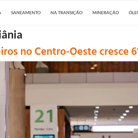
A
SANEAMENTO
NA TRANSIÇÃO
MINERAÇÃO
ÓLE
iânia
iros no Centro-Oeste cresce