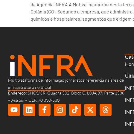
da Agência iNFRA A Motiva inaugurou nesta terça-
Goiânia (GO). Segundo a empresa, que administra
químicos e hospitalares, segmentos que exigem 
Cat
Ho
Últi
Multiplataforma de informação jornalística referência na área de
infraestrutura no Brasil
iNF
Endereço:
SHCS/CR, Quadra 502, Bloco C, LOJA 37, Parte 1588
iNF
– Asa Sul – CEP: 70.330-530
iNF
iNF