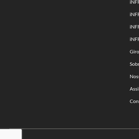
iNF
iNF
iNF
iNF
Gir
Sob
Nos
Assi
Con