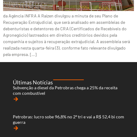
da Agência iNFRA A Raízen divulgou a minuta de seu Plano de
Recuperação Extrajudicial, que será analisado em assembleias de
debenturistas e detentores de CRA (Certificados de Recebíveis do
Agronegócio) lastreados em direitos creditórios devidos pela
companhia e sujeitos à recuperação extrajudicial. A assembleia será
realizada nesta quarta-feira (3), conforme fato relevante divulgado
pela empresa. […]
Últimas Notícias
Subvenção a diesel da Petrobras chega a 25% da receita
com combustível
arrow_forward
Petrobras: lucro sobe 96,8% no 2º tri e vai a R$ 52,4 bi com
guerra
arrow_forward