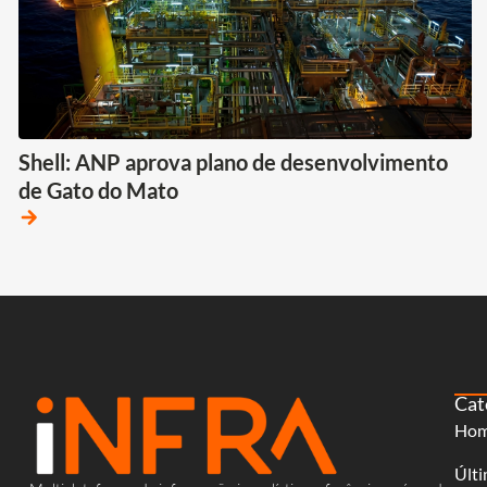
Shell: ANP aprova plano de desenvolvimento
de Gato do Mato
arrow_forward
Cat
Ho
Últi