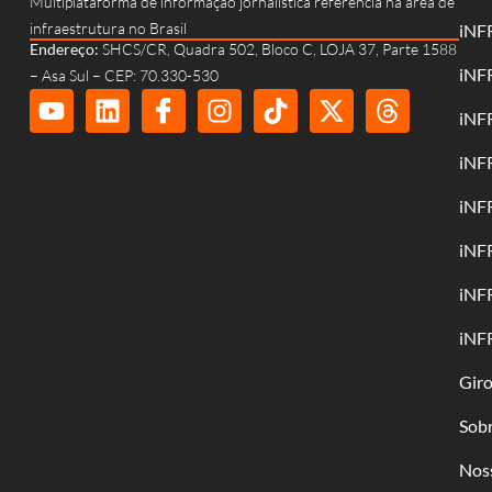
Multiplataforma de informação jornalística referência na área de
infraestrutura no Brasil
iNF
Endereço:
SHCS/CR, Quadra 502, Bloco C, LOJA 37, Parte 1588
iNF
– Asa Sul – CEP: 70.330-530
iNF
iNF
iNF
iNF
iNF
iNF
Gir
Sob
Nos