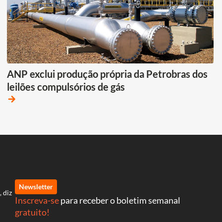
ANP exclui produção própria da Petrobras dos
leilões compulsórios de gás
arrow_forward
Newsletter
, diz
Inscreva-se
para receber o boletim semanal
gratuito!