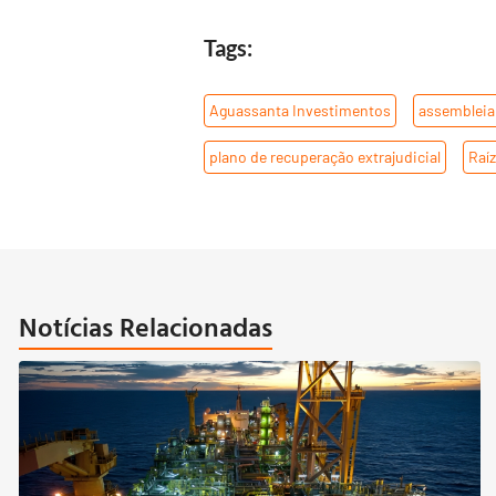
Tags:
Aguassanta Investimentos
,
assembleia
plano de recuperação extrajudicial
,
Raí
Notícias Relacionadas