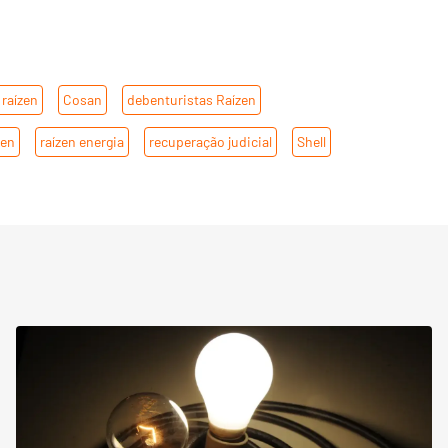
 raízen
,
Cosan
,
debenturistas Raízen
,
zen
,
raízen energia
,
recuperação judicial
,
Shell