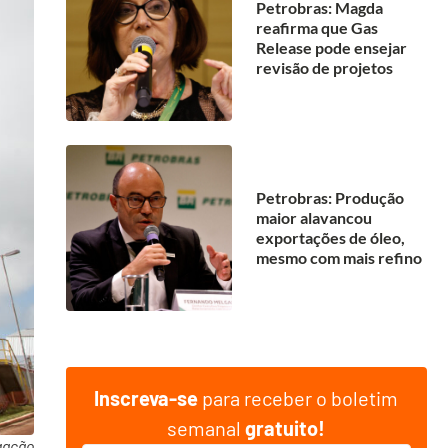
Petrobras: Magda
reafirma que Gas
Release pode ensejar
revisão de projetos
Petrobras: Produção
maior alavancou
exportações de óleo,
mesmo com mais refino
Inscreva-se
para receber o boletim
semanal
gratuito!
gação