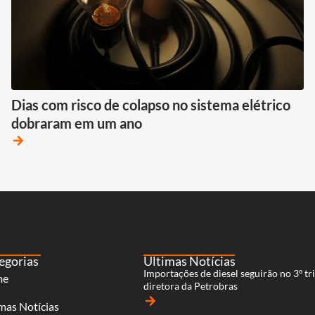
Dias com risco de colapso no sistema elétrico
dobraram em um ano
arrow_forward
egorias
Últimas Notícias
Importações de diesel seguirão no 3º tri
me
diretora da Petrobras
arrow_forward
mas Notícias