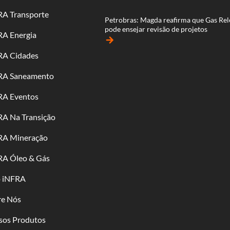
RA Transporte
Petrobras: Magda reafirma que Gas Rel
pode ensejar revisão de projetos
RA Energia
arrow_forward
RA Cidades
RA Saneamento
RA Eventos
RA Na Transição
RA Mineração
RA Óleo & Gás
o iNFRA
re Nós
sos Produtos