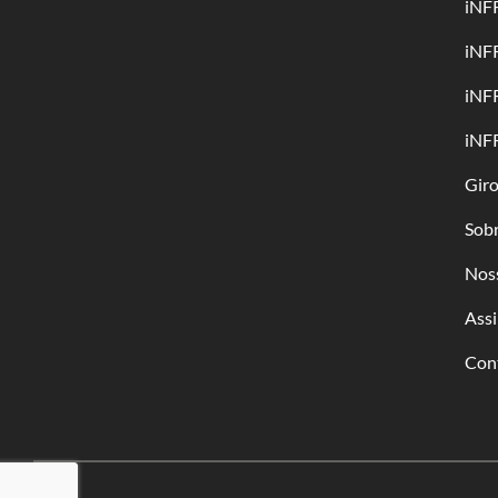
iNF
iNF
iNF
iNF
Gir
Sob
Nos
Assi
Con