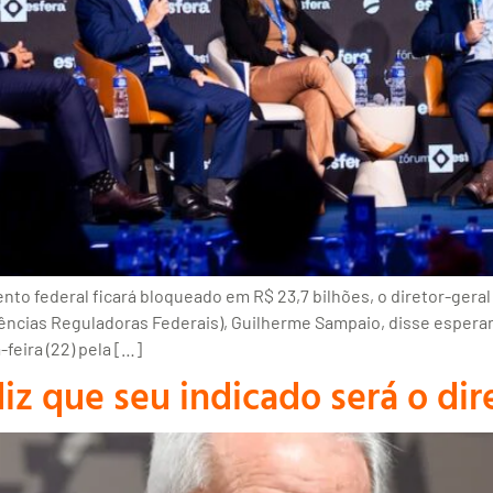
to federal ficará bloqueado em R$ 23,7 bilhões, o diretor-gera
gências Reguladoras Federais), Guilherme Sampaio, disse esper
feira (22) pela […]
iz que seu indicado será o dir