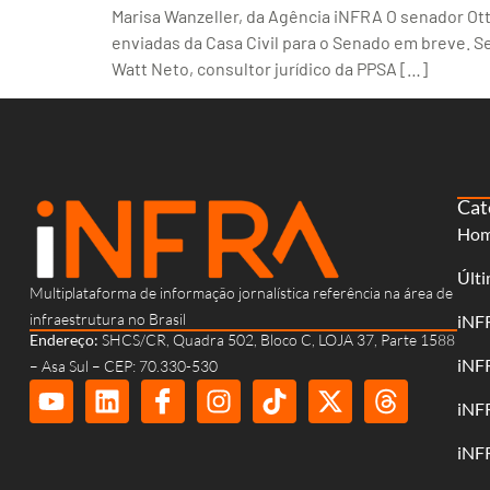
Marisa Wanzeller, da Agência iNFRA O senador Ott
enviadas da Casa Civil para o Senado em breve. S
Watt Neto, consultor jurídico da PPSA […]
Cat
Ho
Últi
Multiplataforma de informação jornalística referência na área de
infraestrutura no Brasil
iNF
Endereço:
SHCS/CR, Quadra 502, Bloco C, LOJA 37, Parte 1588
iNF
– Asa Sul – CEP: 70.330-530
iNF
iNF