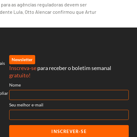
es para as agências reguladoras devem ser
idente Lula. Otto Alencar confirmou que Artur
Newsletter
ais
Inscreva-se
para receber o boletim semanal
gratuito!
Nome
pliar
Seu melhor e-mail
INSCREVER-SE