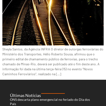
Sheyla Santos, da Agência iNFRA O diretor de outorgas ferroviárias do
Ministério dos Transportes, Hélio Roberto Sousa, afirmou que o
primeiro edital de chamamento público de ferrovias, para o trecho
chamado de Minas-Rio, deverá ser publicado até o fim deste ano. A
informação foi dada na última terça-feira (15) no evento “Novos
Caminhos Ferroviários”, realizado na […]
Últimas Notícias
ONS descarta plano emergencial no feriado do Dia dos
Pais