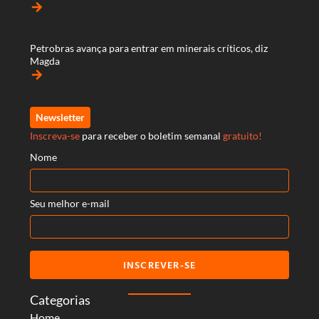
arrow_forward
Petrobras avança para entrar em minerais críticos, diz
Magda
arrow_forward
Newsletter
Inscreva-se
para receber o boletim semanal
gratuito!
Nome
Seu melhor e-mail
INSCREVER-SE
Categorias
Home