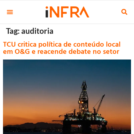
Tag:
auditoria
TCU critica política de conteúdo local
em O&G e reacende debate no setor