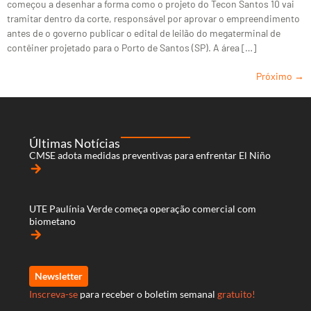
começou a desenhar a forma como o projeto do Tecon Santos 10 vai
tramitar dentro da corte, responsável por aprovar o empreendimento
antes de o governo publicar o edital de leilão do megaterminal de
contêiner projetado para o Porto de Santos (SP). A área […]
Próximo
→
Últimas Notícias
CMSE adota medidas preventivas para enfrentar El Niño
arrow_forward
UTE Paulínia Verde começa operação comercial com
biometano
arrow_forward
Newsletter
Inscreva-se
para receber o boletim semanal
gratuito!