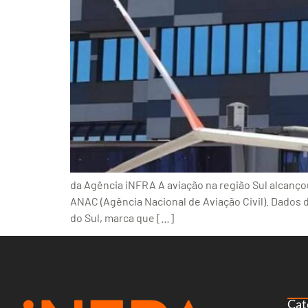
da Agência iNFRA A aviação na região Sul alcanç
ANAC (Agência Nacional de Aviação Civil). Dados
do Sul, marca que […]
Cat