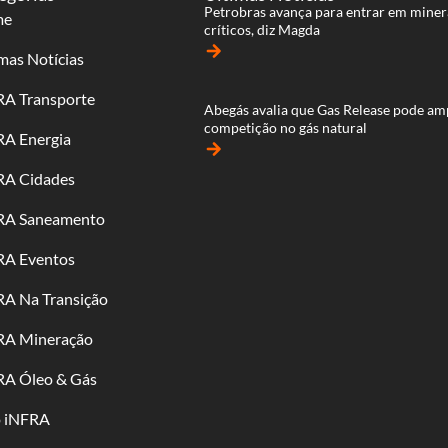
Petrobras avança para entrar em miner
me
críticos, diz Magda
arrow_forward
mas Notícias
RA Transporte
Abegás avalia que Gas Release pode am
competição no gás natural
RA Energia
arrow_forward
RA Cidades
RA Saneamento
RA Eventos
RA Na Transição
RA Mineração
RA Óleo & Gás
o iNFRA