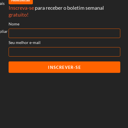
ais
Inscreva-se
para receber o boletim semanal
gratuito!
Nome
pliar
Seu melhor e-mail
INSCREVER-SE