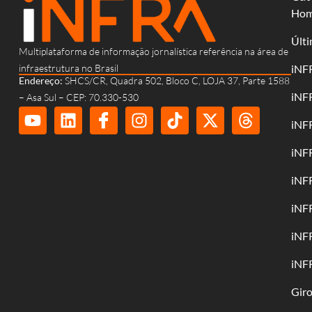
Ho
Últi
Multiplataforma de informação jornalística referência na área de
infraestrutura no Brasil
iNF
Endereço:
SHCS/CR, Quadra 502, Bloco C, LOJA 37, Parte 1588
iNF
– Asa Sul – CEP: 70.330-530
iNF
iNF
iNF
iNF
iNF
iNF
Gir