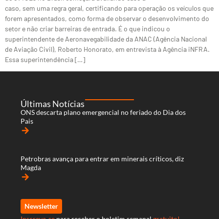
caso, sem uma regra geral, certificando para operação os veículos que
forem apresentados, como forma de observar o desenvolvimento do
setor e não criar barreiras de entrada. É o que indicou o
superintendente de Aeronavegabilidade da ANAC (Agência Nacional
de Aviação Civil), Roberto Honorato, em entrevista à Agência iNFRA.
Essa superintendência […]
Últimas Notícias
ONS descarta plano emergencial no feriado do Dia dos
Pais
arrow_forward
Petrobras avança para entrar em minerais críticos, diz
Magda
arrow_forward
Newsletter
Inscreva-se
para receber o boletim semanal
gratuito!