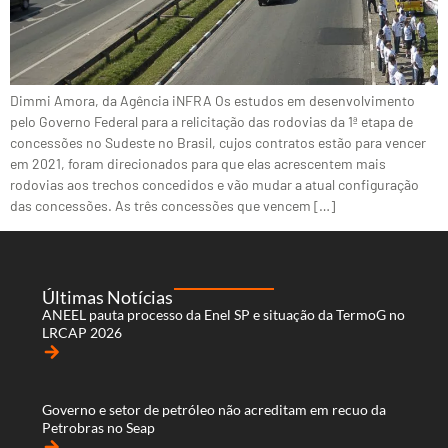
Dimmi Amora, da Agência iNFRA Os estudos em desenvolvimento
pelo Governo Federal para a relicitação das rodovias da 1ª etapa de
concessões no Sudeste no Brasil, cujos contratos estão para vencer
em 2021, foram direcionados para que elas acrescentem mais
rodovias aos trechos concedidos e vão mudar a atual configuração
das concessões. As três concessões que vencem […]
Últimas Notícias
ANEEL pauta processo da Enel SP e situação da TermoG no
LRCAP 2026
arrow_forward
Governo e setor de petróleo não acreditam em recuo da
Petrobras no Seap
arrow_forward