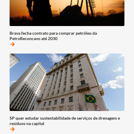
Brava fecha contrato para comprar petróleo da
PetroReconcavo até 2030
arrow_forward
SP quer estudar sustentabilidade de serviços de drenagem e
resíduos na capital
arrow_forward