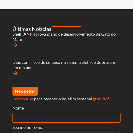
Últimas Notícias
Shell: ANP aprova plano de desenvolvimento de Gato do
Mato
arrow_forward
Dias com risco de colapso no sistema elétrico dobraram
em um ano
arrow_forward
Newsletter
Inscreva-se
para receber o boletim semanal
gratuito!
Nome
Seu melhor e-mail