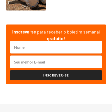
Inscreva-se
para receber o boletim semanal
gratuito!
INSCREVER-SE