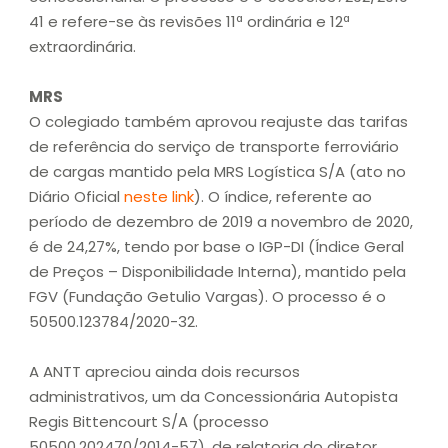
41 e refere-se às revisões 11ª ordinária e 12ª
extraordinária.
MRS
O colegiado também aprovou reajuste das tarifas
de referência do serviço de transporte ferroviário
de cargas mantido pela MRS Logística S/A (ato no
Diário Oficial
neste link
). O índice, referente ao
período de dezembro de 2019 a novembro de 2020,
é de 24,27%, tendo por base o IGP-DI (Índice Geral
de Preços – Disponibilidade Interna), mantido pela
FGV (Fundação Getulio Vargas). O processo é o
50500.123784/2020-32.
A ANTT apreciou ainda dois recursos
administrativos, um da Concessionária Autopista
Regis Bittencourt S/A (processo
50500.202470/2014-57), de relatoria do diretor