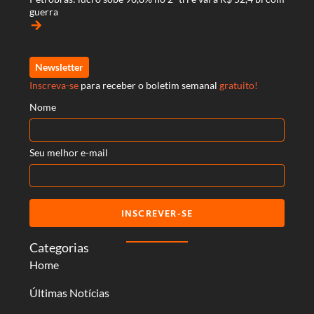
guerra
arrow_forward
Newsletter
Inscreva-se
para receber o boletim semanal
gratuito!
Nome
Seu melhor e-mail
INSCREVER-SE
Categorias
Home
Últimas Notícias