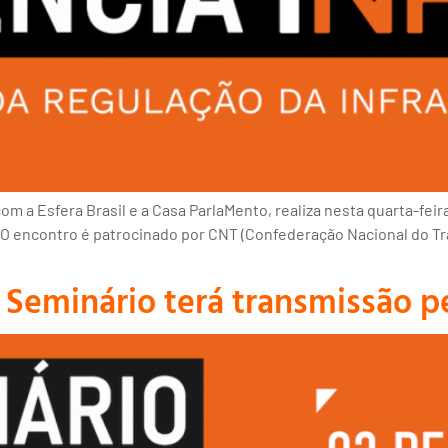
a Esfera Brasil e a Casa ParlaMento, realiza nesta quarta-feira 
. O encontro é patrocinado por CNT (Confederação Nacional do T
 Seminário terá transmissão p