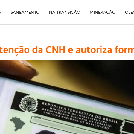
A
SANEAMENTO
NA TRANSIÇÃO
MINERAÇÃO
ÓLE
enção da CNH e autoriza form