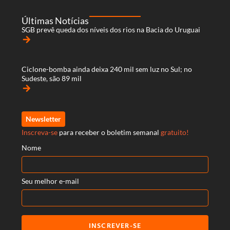
Últimas Notícias
SGB prevê queda dos níveis dos rios na Bacia do Uruguai
arrow_forward
Ciclone-bomba ainda deixa 240 mil sem luz no Sul; no
Sudeste, são 89 mil
arrow_forward
Newsletter
Inscreva-se
para receber o boletim semanal
gratuito!
Nome
Seu melhor e-mail
INSCREVER-SE