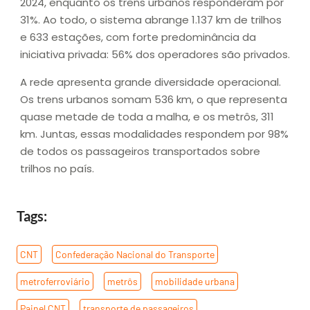
2024, enquanto os trens urbanos responderam por
31%. Ao todo, o sistema abrange 1.137 km de trilhos
e 633 estações, com forte predominância da
iniciativa privada: 56% dos operadores são privados.
A rede apresenta grande diversidade operacional.
Os trens urbanos somam 536 km, o que representa
quase metade de toda a malha, e os metrôs, 311
km. Juntas, essas modalidades respondem por 98%
de todos os passageiros transportados sobre
trilhos no país.
Tags:
CNT
,
Confederação Nacional do Transporte
,
metroferroviário
,
metrôs
,
mobilidade urbana
,
Painel CNT
,
transporte de passageiros
,