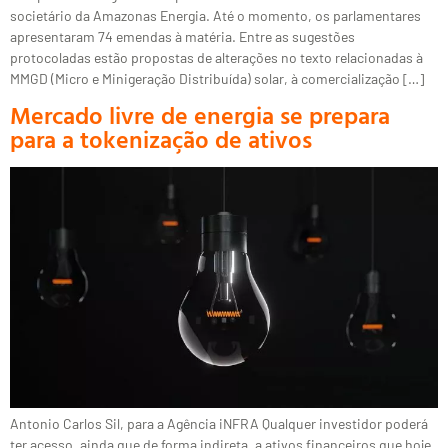
societário da Amazonas Energia. Até o momento, os parlamentares
apresentaram 74 emendas à matéria. Entre as sugestões
protocoladas estão propostas de alterações no texto relacionadas à
MMGD (Micro e Minigeração Distribuída) solar, à comercialização […]
Mercado livre de energia se prepara
para a tokenização de ativos
Antonio Carlos Sil, para a Agência iNFRA Qualquer investidor poderá
ter acesso, ainda que de forma indireta, a ativos financeiros que hoje