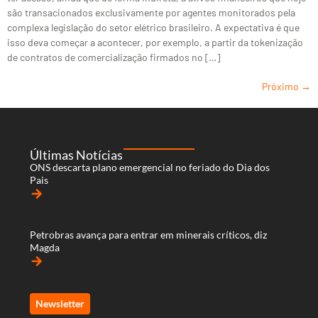
são transacionados exclusivamente por agentes monitorados pela
complexa legislação do setor elétrico brasileiro. A expectativa é que
isso deva começar a acontecer, por exemplo, a partir da tokenização
de contratos de comercialização firmados no […]
Próximo
→
Últimas Notícias
ONS descarta plano emergencial no feriado do Dia dos
Pais
arrow_forward
Petrobras avança para entrar em minerais críticos, diz
Magda
arrow_forward
Newsletter