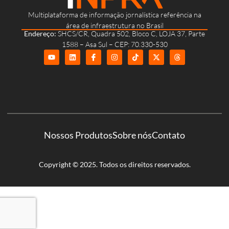
Multiplataforma de informação jornalística referência na
área de infraestrutura no Brasil
Endereço:
SHCS/CR, Quadra 502, Bloco C, LOJA 37, Parte
1588 – Asa Sul – CEP: 70.330-530
Nossos Produtos
Sobre nós
Contato
Copyright © 2025. Todos os direitos reservados.