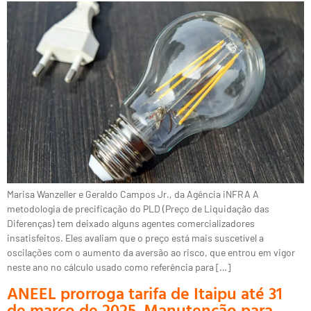
Marisa Wanzeller e Geraldo Campos Jr., da Agência iNFRA A
metodologia de precificação do PLD (Preço de Liquidação das
Diferenças) tem deixado alguns agentes comercializadores
insatisfeitos. Eles avaliam que o preço está mais suscetível a
oscilações com o aumento da aversão ao risco, que entrou em vigor
neste ano no cálculo usado como referência para […]
ANEEL prorroga tarifa de Itaipu até 31
de março de 2025. Manutenção para