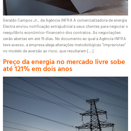
Geraldo Campos Jr., da Agência iNFRA A comercializadora de energia
Electra enviou notificação extrajudicial a seus clientes para negociar o
reequilíbrio econômico-financeiro dos contratos. As negociações
serão abertas em até 15 dias. No documento ao qual a Agência iNFRA
teve acesso, a empresa alega alterações metodológicas “imprevistas”
no modelo de aversão ao risco, que resultaram […]
Preço da energia no mercado livre sobe
até 121% em dois anos