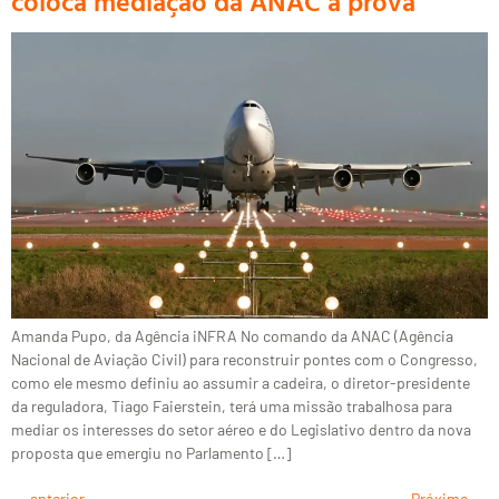
coloca mediação da ANAC à prova
Amanda Pupo, da Agência iNFRA No comando da ANAC (Agência
Nacional de Aviação Civil) para reconstruir pontes com o Congresso,
como ele mesmo definiu ao assumir a cadeira, o diretor-presidente
da reguladora, Tiago Faierstein, terá uma missão trabalhosa para
mediar os interesses do setor aéreo e do Legislativo dentro da nova
proposta que emergiu no Parlamento […]
←
anterior
Próximo
→