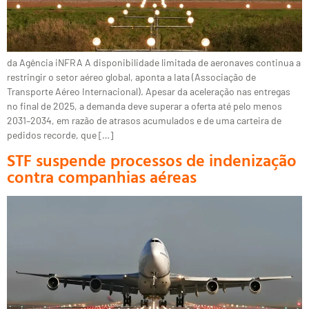
da Agência iNFRA A disponibilidade limitada de aeronaves continua a
restringir o setor aéreo global, aponta a Iata (Associação de
Transporte Aéreo Internacional). Apesar da aceleração nas entregas
no final de 2025, a demanda deve superar a oferta até pelo menos
2031–2034, em razão de atrasos acumulados e de uma carteira de
pedidos recorde, que […]
STF suspende processos de indenização
contra companhias aéreas