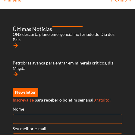
Últimas Notícias
ONS descarta plano emergencial no feriado do Dia dos
Pais
arrow_forward
Petrobras avança para entrar em minerais críticos, diz
Magda
arrow_forward
Newsletter
Inscreva-se
para receber o boletim semanal
gratuito!
Nome
Seu melhor e-mail