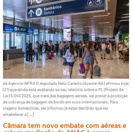
da Agência iNFRA O deputado Neto Carletto (Avante-BA) afirmou hoje
(21) que ainda está avaliando se seu relatório sobre o PL (Projeto de
Lei) 5.041/2025, que trata das bagagens aéreas, vai prever a proibição
de cobrança de bagagem de bordo em voos internacionais. Para
viagens domésticas, ele informou já estar decidido que vai
estabelecer a […]
Câmara tem novo embate com aéreas e