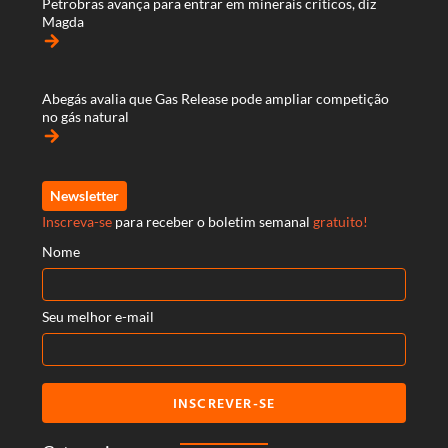
Petrobras avança para entrar em minerais críticos, diz
Magda
arrow_forward
Abegás avalia que Gas Release pode ampliar competição
no gás natural
arrow_forward
Newsletter
Inscreva-se
para receber o boletim semanal
gratuito!
Nome
Seu melhor e-mail
INSCREVER-SE