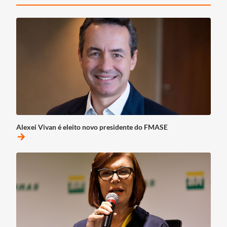
Alexei Vivan é eleito novo presidente do FMASE
arrow_forward