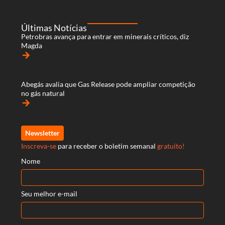
Últimas Notícias
Petrobras avança para entrar em minerais críticos, diz
Magda
arrow_forward
Abegás avalia que Gas Release pode ampliar competição
no gás natural
arrow_forward
Newsletter
Inscreva-se
para receber o boletim semanal
gratuito!
Nome
Seu melhor e-mail