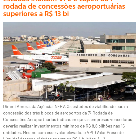
rodada de concessões aeroportuárias
superiores a R$ 13 bi
Dimmi Amora, da Agência iNFRA Os estudos de viabilidade para a
concessão dos três blocos de aeroportos da 7ª Rodada de
Concessões Aeroportuárias indicaram que as empresas vencedoras
deverão realizar investimentos mínimos de R$ 8,8 bilhões nas 16
unidades. Mesmo com esse valor elevado, o VPL (Valor Presente
Líquido) dessas unidades supera os R$ 4 bilhões. […]