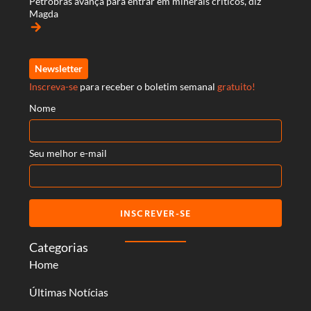
Petrobras avança para entrar em minerais críticos, diz
Magda
arrow_forward
Newsletter
Inscreva-se
para receber o boletim semanal
gratuito!
Nome
Seu melhor e-mail
INSCREVER-SE
Categorias
Home
Últimas Notícias