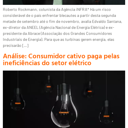
Roberto Rockmann, colunista da Agência iNFRA* Há um risco
considerável de o país enfrentar blecautes a partir desta segunda
metade de setembro até o fim de novembro, avalia Edvaldo Santana,
ex-diretor da ANEEL (Agência Nacional de Energia Elétrica) e ex-
presidente da Abrace (Associação dos Grandes Consumidores
Industriais de Energia). Para que as turbinas gerem energia, elas
precisarão […]
Análise: Consumidor cativo paga pelas
ineficiências do setor elétrico