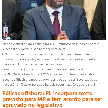
Marisa Wanzeller, da Agência iNFRA O ministro de Minas e Energia,
Alexandre Silveira, disse nesta quinta-feira
(1º) que a securitização com o mercado de aporte financeiro
bilionário para a quitação dos empréstimos das contas Covid e
Escassez Hídrica (pagos nas tarifas pelos
consumidores) pode ocorrer mesmo após o vencimento
da MP (Medida Provisória) 1.212/2024, na próxima quinta-feira (8).
Segundo Silveira, a medida provisória poderia ser “reeditada”, se
necessário. O governo trabalha pela securitização de cerca […]
Eólicas offshore: PL incorpora texto
previsto para MP e tem acordo para ser
aprovado no legislativo