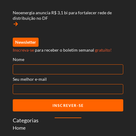
Neoenergia anuncia R$ 3,1 bi para fortalecer rede de
distribuição no DF
arrow_forward
Newsletter
Inscreva-se
para receber o boletim semanal
gratuito!
Nome
Seu melhor e-mail
INSCREVER-SE
Categorias
Home